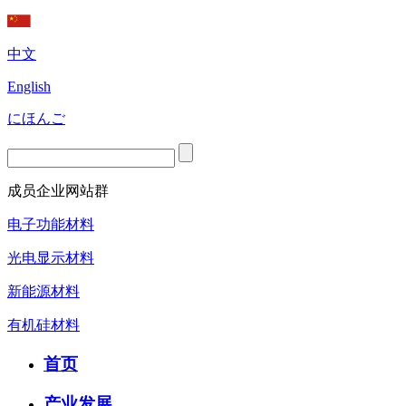
中文
English
にほんご
成员企业网站群
电子功能材料
光电显示材料
新能源材料
有机硅材料
首页
产业发展