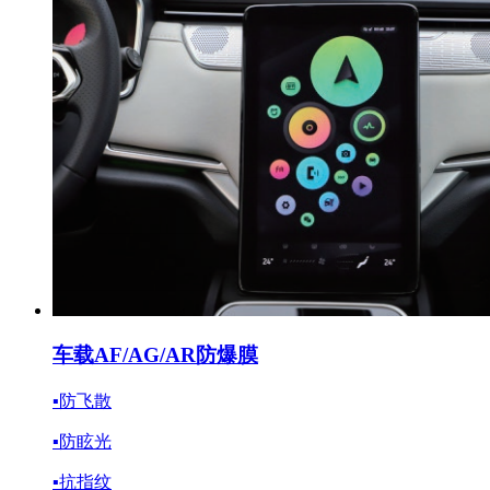
车载AF/AG/AR防爆膜
▪防飞散
▪防眩光
▪抗指纹